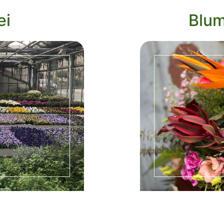
ei
Blu