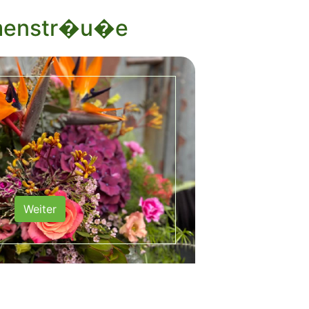
menstr�u�e
Weiter